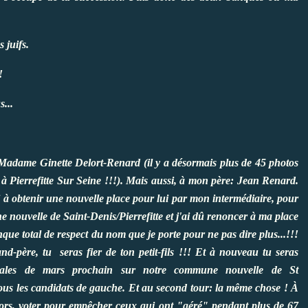
 juifs.
 !
...
: Madame Ginette Delort-Renard (il y a désormais plus de 45 photos
 à Pierrefitte Sur Seine !!!). Mais aussi, à mon père: Jean Renard.
à obtenir une nouvelle place pour lui par mon intermédiaire, pour
 nouvelle de Saint-Denis/Pierrefitte et j'ai dû renoncer à ma place
que total de respect du nom que je porte pour ne pas dire plus...!!!
d-père, tu seras fier de ton petit-fils !!! Et à nouveau tu seras
cipales de mars prochain sur notre commune nouvelle de St
 tous les candidats de gauche. Et au second tour: la même chose ! À
Alors, voter pour empêcher ceux qui ont "géré" pendant plus de 67