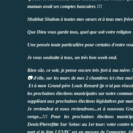
maman avait ses comptes bancaires !!!
Shabbat Shalom à toutes mes sœurs et à tous mes frères
Que Dieu vous garde tous, quel que soit votre religion
Une pensée toute particulière pour certains d'entre vous
Je vous souhaite à tous, un très bon week-end.
Bien sûr, ce soir, je pense encore très fort à ma mère
📷 d'elle, sur les murs de mes 2 chambres ici chez moi
Et à mon Grand-père Louis Renard (je n'ai pas réussi 
les prochaines élections municipales sur notre commune
suppléant aux prochaines élections législatives par man
Je reviendrai et nous reviendrons...et à nouveau Gran
venge...!!! Pour les prochaines élections muni
Denis/Pierrefitte Sur Seine: au 1er tour: voter contre
part si la liste LFI/PC est en mesure de l'emporter. 