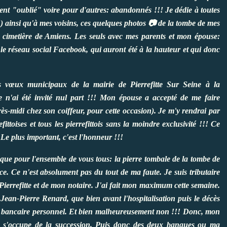
ent "oublié" voire pour d'autres: abandonnés !!! Je dédie à toutes
!) ainsi qu'à mes voisins, ces quelques photos 📷 de la tombe de mes
 cimetière de Amiens. Les seuls avec mes parents et mon épouse:
réseau social Facebook, qui auront été à la hauteur et qui donc
s vœux municipaux de la mairie de Pierrefitte Sur Seine à la
je n'ai été invité nul part !!! Mon épouse a accepté de me faire
s-midi chez son coiffeur, pour cette occasion). Je m'y rendrai par
fittoises et tous les pierrefittois sans la moindre exclusivité !!! Ce
.Le plus important, c'est l'honneur !!!
que pour l'ensemble de vous tous: la pierre tombale de la tombe de
 Ce n'est absolument pas du tout de ma faute. Je suis tributaire
ierrefitte et de mon notaire. J'ai fait mon maximum cette semaine.
Jean-Pierre Renard, que bien avant l'hospitalisation puis le décès
te bancaire personnel. Et bien malheureusement non !!! Donc, mon
i s'occupe de la succession. Puis donc des deux banques ou ma