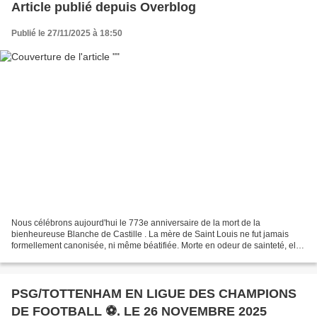
Article publié depuis Overblog
Publié le 27/11/2025 à 18:50
Nous célébrons aujourd'hui le 773e anniversaire de la mort de la
bienheureuse Blanche de Castille . La mère de Saint Louis ne fut jamais
formellement canonisée, ni même béatifiée. Morte en odeur de sainteté, elle
fait toutefois l'objet d'un culte spontané...
PSG/TOTTENHAM EN LIGUE DES CHAMPIONS
DE FOOTBALL ⚽️. LE 26 NOVEMBRE 2025