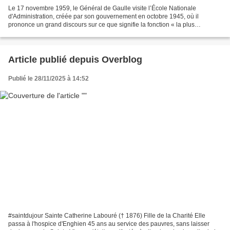
Le 17 novembre 1959, le Général de Gaulle visite l’École Nationale
d'Administration, créée par son gouvernement en octobre 1945, où il
prononce un grand discours sur ce que signifie la fonction « la plus
importante et la plus noble qui soit dans l'ordre...
Article publié depuis Overblog
Publié le 28/11/2025 à 14:52
#saintdujour Sainte Catherine Labouré († 1876) Fille de la Charité Elle
passa à l'hospice d'Enghien 45 ans au service des pauvres, sans laisser