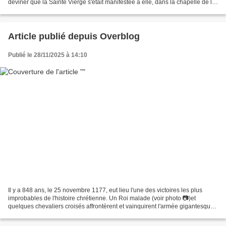
deviner que la Sainte Vierge s'était manifestée à elle, dans la chapelle de la
rue du Bac, pour inviter à l'invoquer...
Article publié depuis Overblog
Publié le 28/11/2025 à 14:10
Il y a 848 ans, le 25 novembre 1177, eut lieu l'une des victoires les plus
improbables de l'histoire chrétienne. Un Roi malade (voir photo 📷)et
quelques chevaliers croisés affrontèrent et vainquirent l'armée gigantesque
de Saladin, en infériorité numérique...