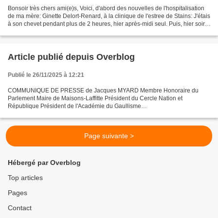
Bonsoir très chers ami(e)s, Voici, d'abord des nouvelles de l'hospitalisation
de ma mère: Ginette Delort-Renard, à la clinique de l'estree de Stains: J'étais
à son chevet pendant plus de 2 heures, hier après-midi seul. Puis, hier soir,
avec mon épouse:...
Article publié depuis Overblog
Publié le 26/11/2025 à 12:21
COMMUNIQUE DE PRESSE de Jacques MYARD Membre Honoraire du
Parlement Maire de Maisons-Laffitte Président du Cercle Nation et
République Président de l'Académie du Gaullisme
www.nationetrepublique.org 4 Novembre 2025 MON " X " du 1er Novembre
2025 Jacques...
Page suivante >
Hébergé par Overblog
Top articles
Pages
Contact