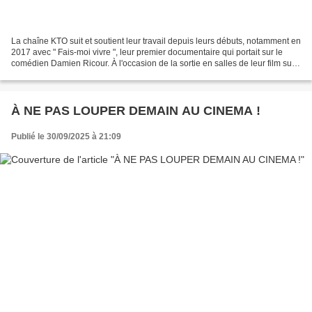
La chaîne KTO suit et soutient leur travail depuis leurs débuts, notamment en
2017 avec " Fais-moi vivre ", leur premier documentaire qui portait sur le
comédien Damien Ricour. À l'occasion de la sortie en salles de leur film sur
le Sacré-Coeur, le 1er...
À NE PAS LOUPER DEMAIN AU CINEMA !
Publié le 30/09/2025 à 21:09