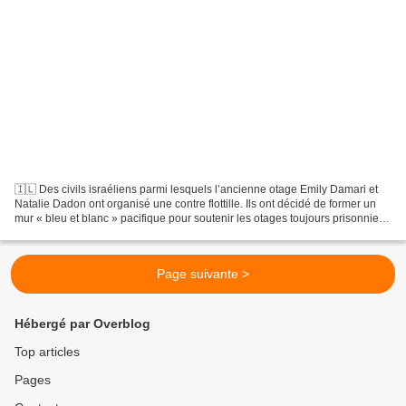
🇮🇱 Des civils israéliens parmi lesquels l’ancienne otage Emily Damari et
Natalie Dadon ont organisé une contre flottille. Ils ont décidé de former un
mur « bleu et blanc » pacifique pour soutenir les otages toujours prisonniers
des geôles palestiniennes...
Page suivante >
Hébergé par Overblog
Top articles
Pages