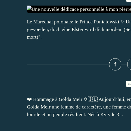
Le Maréchal polonais: le Prince Poniatowski ✨️ Une
gewoeden, doch eine Elster wird dich morden. (Seig
mort)".
0
❤️ Hommage à Golda Meir ✡️🇮🇱 Aujourd’hui, en 
Golda Meir une femme de caractère, une femme de
lourde et un peuple résilient. Née à Kyiv le 3...