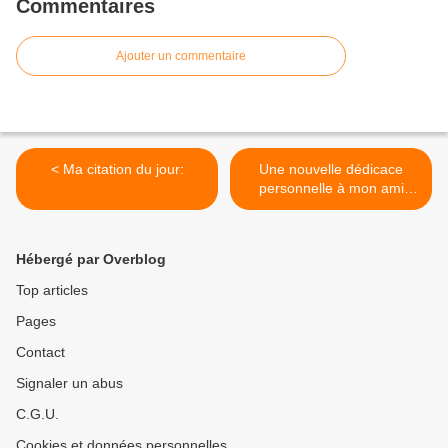
Commentaires
Ajouter un commentaire
< Ma citation du jour:
Une nouvelle dédicace
personnelle à mon ami
pierrefittois d'origine
polonaise: Michel Swiatek >
Hébergé par Overblog
Top articles
Pages
Contact
Signaler un abus
C.G.U.
Cookies et données personnelles