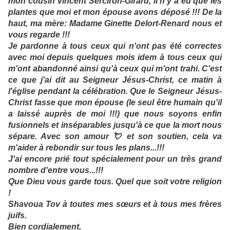
mon cousin Vincent Serciron-Girard, il n'y a eu que les
plantes que moi et mon épouse avons déposé !!! De la
haut, ma mère: Madame Ginette Delort-Renard nous et
vous regarde !!!
Je pardonne à tous ceux qui n'ont pas été correctes
avec moi depuis quelques mois idem à tous ceux qui
m'ont abandonné ainsi qu'à ceux qui m'ont trahi. C'est
ce que j'ai dit au Seigneur Jésus-Christ, ce matin à
l'église pendant la célébration. Que le Seigneur Jésus-
Christ fasse que mon épouse (le seul être humain qu'il
a laissé auprès de moi !!!) que nous soyons enfin
fusionnels et inséparables jusqu'à ce que la mort nous
sépare. Avec son amour 💘 et son soutien, cela va
m'aider à rebondir sur tous les plans...!!!
J'ai encore prié tout spécialement pour un très grand
nombre d'entre vous...!!!
Que Dieu vous garde tous. Quel que soit votre religion
!
Shavoua Tov à toutes mes sœurs et à tous mes frères
juifs.
Bien cordialement,